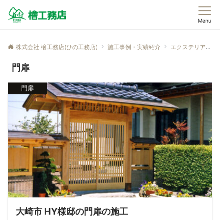
Menu
株式会社 檜工務店(ひの工務店)
施工事例・実績紹介
エクステリア
門扉
門扉
大崎市 HY様邸の門扉の施工