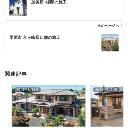
加美郡 I様邸の施工
稿
ナ
ビ
ゲ
次のページへ
ー
栗原市 京ヶ崎様店舗の施工
シ
ョ
ン
関連記事
2021年8月1日
2021年8月1日