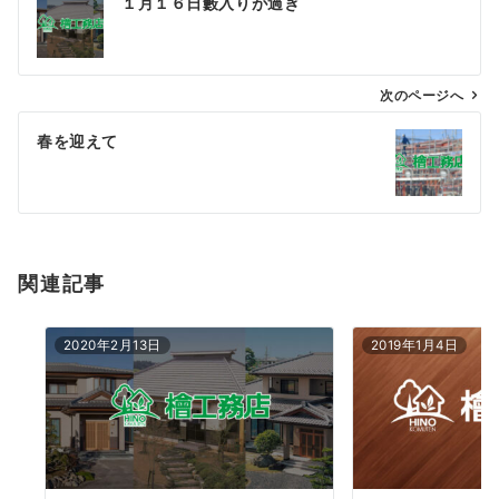
１月１６日藪入りが過ぎ
稿
ナ
ビ
ゲ
次のページへ
ー
春を迎えて
シ
ョ
ン
関連記事
2020年2月13日
2019年1月4日