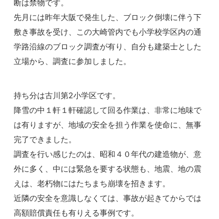
断は禁物です。
先月には昨年大阪で発生した、ブロック倒壊に伴う下
敷き事故を受け、この大崎管内でも小学校学区内の通
学路沿線のブロック調査が有り、自分も建築士とした
立場から、調査に参加しました。
持ち分は古川第2小学区です。
降雪の中１軒１軒確認して回る作業は、非常に地味で
は有りますが、地域の安全を担う作業を使命に、無事
完了できました。
調査を行い感じたのは、昭和４０年代の建造物が、意
外に多く、中には緊急を要する状態も、地震、地の震
えは、老朽物にはたちまち崩壊を招きます。
近隣の安全を意識しなくては、事故が起きてからでは
高額賠償責任も有りえる事例です。